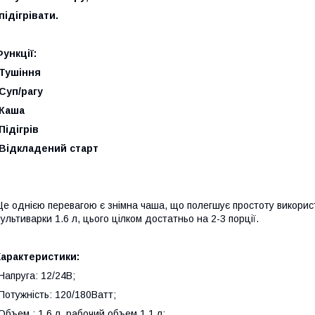
підігрівати.
ункції:
-Тушіння
Суп/рагу
-Каша
Підігрів
-Відкладений старт
е однією перевагою є знімна чаша, що полегшує простоту використ
ультиварки 1.6 л, цього цілком достатньо на 2-3 порції.
Характеристики:
Напруга: 12/24В;
Потужність: 120/180Ватт;
Объем : 1.6 л, рабочий объем 1.1 л;