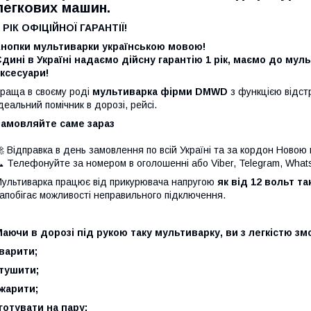
легкових машин.
 РІК ОФІЦІЙНОЇ ГАРАНТІЇ!
Кнопки мультиварки українською мовою!
дині в Україні надаємо дійсну гарантію 1 рік, маємо до мул
ксесуари!
раща в своєму роді
мультиварка фірми DMWD
з функцією відстр
деальний помічник в дорозі, рейсі.
Замовляйте саме зараз
 Відправка в день замовлення по всій Україні та за кордон Ново
 Телефонуйте за номером в оголошенні або Viber, Telegram, Wha
ультиварка працює від прикурювача напругою
як від 12 вольт так
апобігає можливості неправильного підключення.
аючи в дорозі під рукою таку мультиварку, ви з легкістю зм
варити;
тушити;
жарити;
готувати на пару;