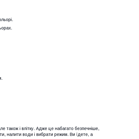
ольорі.
ьорах.
м.
ле також і влітку. Адже це набагато безпечніше,
и, налити води і вибрати режим. Ви їдете, а