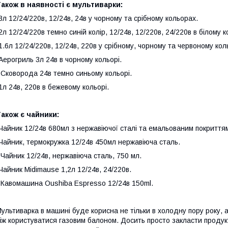
акож в наявності є мультиварки:
3л 12/24/220в, 12/24в, 24в у чорному та срібному кольорах.
2л 12/24/220в темно синій колір, 12/24в, 12/220в, 24/220в в білому к
1.6л 12/24/220в, 12/24в, 220в у срібному, чорному та червоному кол
Аерогриль 3л 24в в чорному кольорі.
 Сковорода 24в темно синьому кольорі.
1л 24в, 220в в бежевому кольорі.
акож є чайники:
Чайник 12/24в 680мл з нержавіючої сталі та емальованим покриття
Чайник, термокружка 12/24в 450мл нержавіюча сталь.
 Чайник 12/24в, нержавіюча сталь, 750 мл.
Чайник Midimause 1,2л 12/24в, 24/220в.
 Кавомашина Oushiba Espresso 12/24в 150ml.
ультиварка в машині буде корисна не тільки в холодну пору року, а
іж користуватися газовим балоном. Досить просто закласти продукт