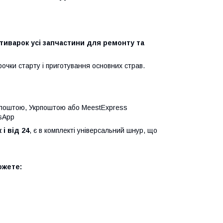
ьтиварок усі запчастини для ремонту та
очки старту і приготування основних страв.
ю поштою, Укрпоштою або MeestExpress
tsApp
 і від 24
, є в комплекті універсальний шнур, що
ожете: