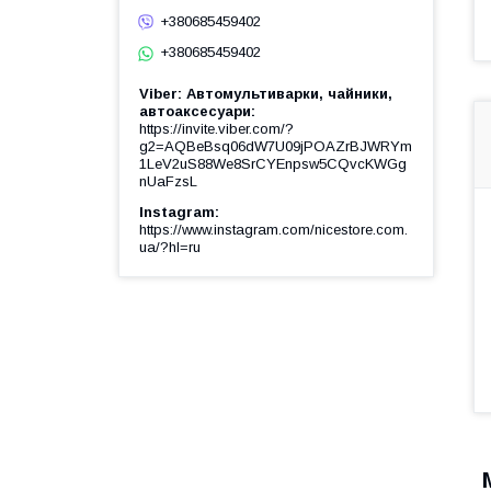
+380685459402
+380685459402
Viber: Автомультиварки, чайники,
автоаксесуари
https://invite.viber.com/?
g2=AQBeBsq06dW7U09jPOAZrBJWRYm
1LeV2uS88We8SrCYEnpsw5CQvcKWGg
nUaFzsL
Instagram
https://www.instagram.com/nicestore.com.
ua/?hl=ru