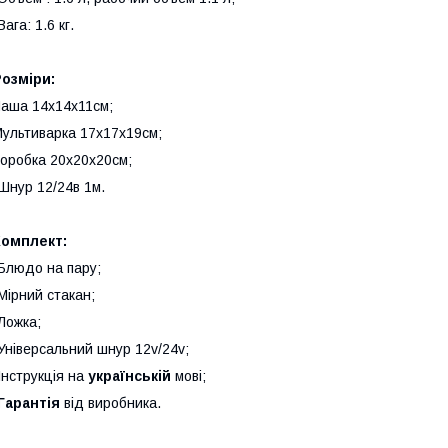
Вага: 1.6 кг.
озміри:
аша 14х14х11см;
ультиварка 17х17х19см;
оробка 20х20х20см;
Шнур 12/24в 1м.
Комплект:
Блюдо на пару;
Мірний стакан;
Ложка;
Універсальний шнур 12v/24v;
Інструкція на
українській
мові;
Гарантія
від виробника.