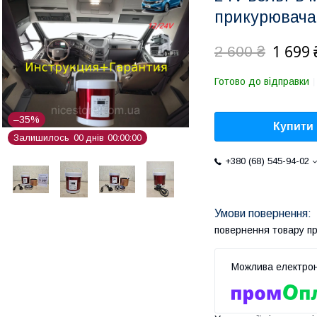
прикурювача
1 699 
2 600 ₴
Готово до відправки
–35%
Купити
Залишилось
0
0
днів
0
0
0
0
0
0
+380 (68) 545-94-02
повернення товару п