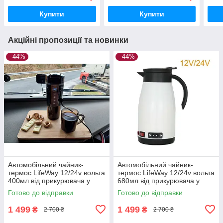
далекобійни Оранж
дале
Купити
Купити
Акційні пропозиції та новинки
–44%
–44%
Автомобільний чайник-
Автомобільний чайник-
термос LifeWay 12/24v вольта
термос LifeWay 12/24v вольта
400мл від прикурювача у
680мл від прикурювача у
вантажівку, фуру, трек,
вантажівку, фуру, трек,
Готово до відправки
Готово до відправки
машину для далекобійни
машину для далекобійника
Білий
1 499
1 499
₴
₴
2 700 ₴
2 700 ₴