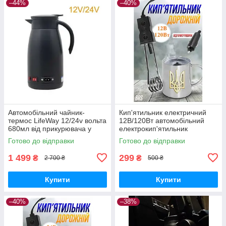
–44%
–40%
Автомобільний чайник-
Кип'ятильник електричний
термос LifeWay 12/24v вольта
12В/120Вт автомобільний
680мл від прикурювача у
електрокип'ятильник
вантажівку, фуру, трек,
дорожній занурювальний
Готово до відправки
Готово до відправки
машину для далекобійника
Чорний
1 499
299
₴
₴
2 700 ₴
500 ₴
Купити
Купити
–40%
–38%