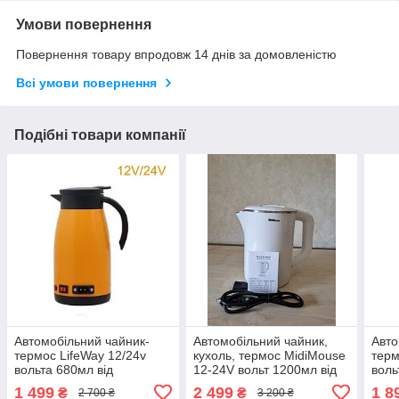
Умови повернення
Повернення товару впродовж 14 днів за домовленістю
Всі умови повернення
Подібні товари компанії
Автомобільний чайник-
Автомобільний чайник,
Авто
термос LifeWay 12/24v
кухоль, термос MidiMouse
терм
вольта 680мл від
12-24V вольт 1200мл від
воль
прикурювача у вантажівку,
прикурювача для авто,
прик
1 499
2 499
1 8
₴
₴
2 700 ₴
3 200 ₴
фуру, трек, машину для
вантажівки, фури
фуру