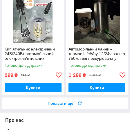
Кип'ятильник електричний
Автомобільний чайник-
24В/240Вт автомобільний
термос LifeWay 12/24v вольта
електрокип'ятильник
750мл від прикурювача у
дорожній занурювальний
вантажівку, фуру, трек,
Готово до відправки
Готово до відправки
машину для далекобійника
299
1 299
₴
₴
500 ₴
2 100 ₴
Купити
Купити
Показати ще
Про нас