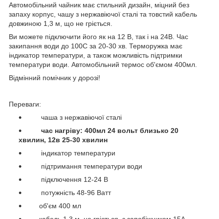
Автомобільний чайник має стильний дизайн, міцний без
запаху корпус, чашу з нержавіючої сталі та товстий кабель
довжиною 1,3 м, що не гріється.
Ви можете підключити його як на 12 В, так і на 24В. Час
закипання води до 100С за 20-30 хв. Терморужка має
індикатор температури, а також можливість підтримки
температури води. Автомобільний термос об'ємом 400мл.
Відмінний помічник у дорозі!
Переваги:
чаша з нержавіючої сталі
час нагріву: 400мл 24 вольт близько 20
хвилин, 12в 25-30 хвилин
індикатор температури
підтримання температури води
підключення 12-24 В
потужність 48-96 Ватт
об'єм 400 мл
кабель 1,3 м, не гріється, з запобіжником 15А,