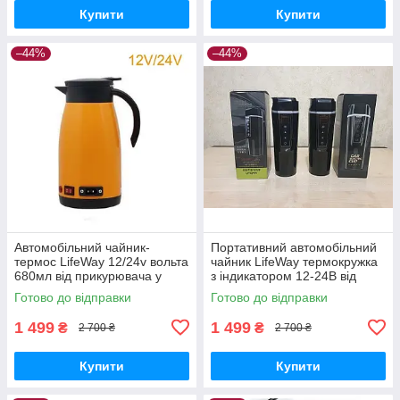
Купити
Купити
–44%
–44%
Автомобільний чайник-
Портативний автомобільний
термос LifeWay 12/24v вольта
чайник LifeWay термокружка
680мл від прикурювача у
з індикатором 12-24В від
вантажівку, фуру, трек,
прикурювача в машину,
Готово до відправки
Готово до відправки
машину для далекобійни
вантажівку, фуру (termo12-
Оранж
24v
1 499
1 499
₴
₴
2 700 ₴
2 700 ₴
Купити
Купити