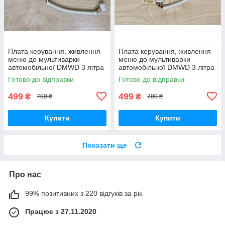
Плата керування, живлення
Плата керування, живлення
меню до мультиварки
меню до мультиварки
автомобільної DMWD 3 літра
автомобільної DMWD 3 літра
12-24V вольта в машину,
12-24-220V вольта в машину,
Готово до відправки
Готово до відправки
фуру, трек від прикурювача
фуру, трек від прикурювача
499
499
₴
₴
700 ₴
700 ₴
Купити
Купити
Показати ще
Про нас
99% позитивних з 220 відгуків за рік
Працює з 27.11.2020