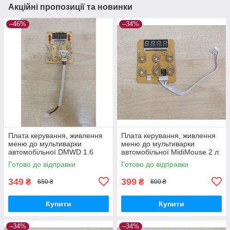
Акційні пропозиції та новинки
–46%
–34%
Плата керування, живлення
Плата керування, живлення
меню до мультиварки
меню до мультиварки
автомобільної DMWD 1.6
автомобільної MidiMouse 2 л
літра 12-24V вольта в
12-24V вольта в машину,
Готово до відправки
Готово до відправки
машину, фуру від
фуру, трек від прикурювача
прикурювача
349
399
₴
₴
650 ₴
600 ₴
Купити
Купити
–34%
–34%