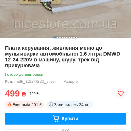
Плата керування, живлення меню до
мультиварки автомобільної 1.6 літра DMWD
12-24-220V в машину, фуру, трек від
прикурювача
Готово до відправки
Код: multi_12/24/220_silver
Роздріб
499
₴
700 ₴
Економія
201 ₴
Залишилось
24 дні
Купити
або