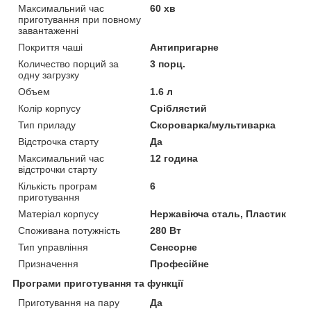
Максимальний час
60 хв
приготування при повному
завантаженні
Покриття чаші
Антипригарне
Количество порций за
3 порц.
одну загрузку
Объем
1.6 л
Колір корпусу
Сріблястий
Тип приладу
Скороварка/мультиварка
Відстрочка старту
Да
Максимальний час
12 година
відстрочки старту
Кількість програм
6
приготування
Матеріал корпусу
Нержавіюча сталь, Пластик
Споживана потужність
280 Вт
Тип управління
Сенсорне
Призначення
Професійне
Програми приготування та функції
Приготування на пару
Да