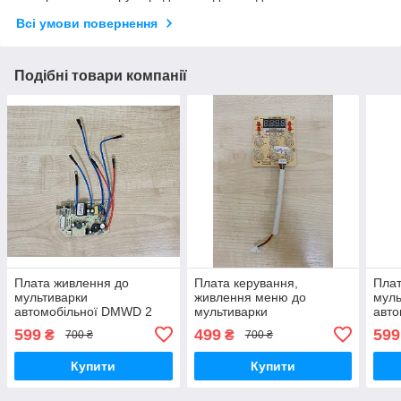
Всі умови повернення
Подібні товари компанії
Плата живлення до
Плата керування,
Плат
мультиварки
живлення меню до
муль
автомобільної DMWD 2
мультиварки
авт
літра 12-24-220V вольта в
автомобільної DMWD 3
літр
599
499
599
₴
₴
700 ₴
700 ₴
машину, фуру, трек від
літра 24V вольта в
маши
прикурювача
машину, фуру, трек від
при
Купити
Купити
прикурювача