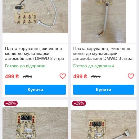
Плата керування, живлення
Плата керування, живлення
меню до мультиварки
меню до мультиварки
автомобільної DMWD 2 літра
автомобільної DMWD 3 літра
12-24-220V вольта в машину,
24V вольта в машину, фуру,
Готово до відправки
Готово до відправки
фуру, трек від прикурювача
трек від прикурювача
499
499
₴
₴
700 ₴
700 ₴
Купити
Купити
–29%
–29%