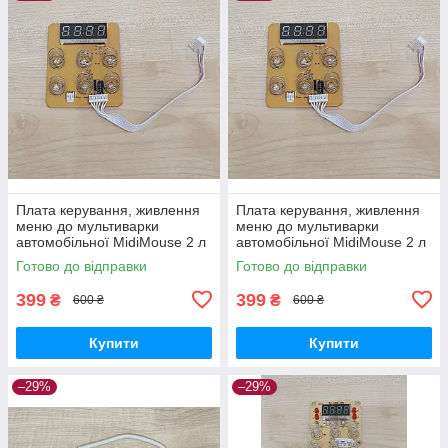
Плата керування, живлення
Плата керування, живлення
меню до мультиварки
меню до мультиварки
автомобільної MidiMouse 2 л
автомобільної MidiMouse 2 л
24-220V вольта в машину,
12-220V вольта в машину,
Готово до відправки
Готово до відправки
фуру, трек від прикурювача
фуру від прикурювача
399
399
₴
₴
600 ₴
600 ₴
Купити
Купити
–29%
–29%