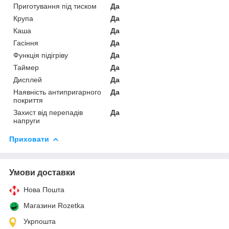
Приготування під тиском
Да
Крупа
Да
Каша
Да
Гасіння
Да
Функція підігріву
Да
Таймер
Да
Дисплей
Да
Наявність антипригарного
Да
покриття
Захист від перепадів
Да
напруги
Приховати
Умови доставки
Нова Пошта
Магазини Rozetka
Укрпошта