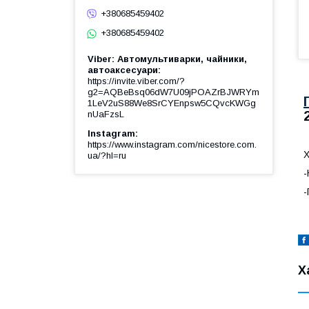
+380685459402
+380685459402
Viber: Автомультиварки, чайники,
автоаксесуари
https://invite.viber.com/?
g2=AQBeBsq06dW7U09jPOAZrBJWRYm
1LeV2uS88We8SrCYEnpsw5CQvcKWGg
nUaFzsL
Instagram
https://www.instagram.com/nicestore.com.
Х
ua/?hl=ru
-
-
Х