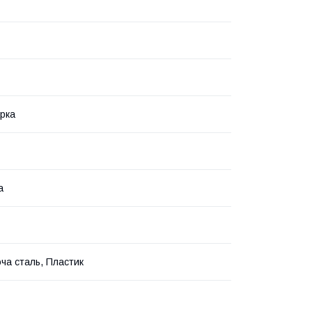
рка
а
ча сталь, Пластик