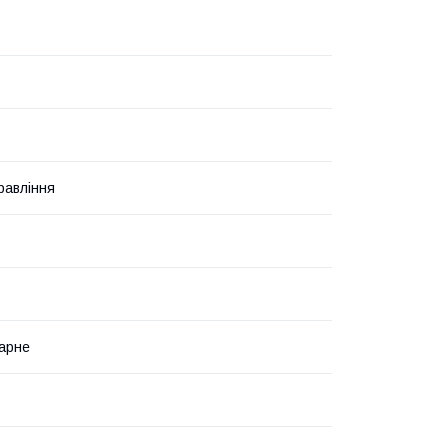
равління
арне