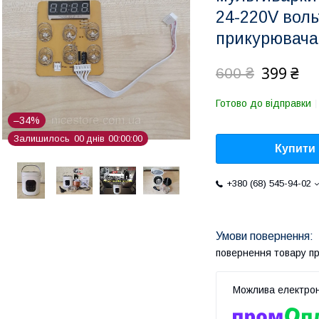
24-220V воль
прикурювача
399 ₴
600 ₴
Готово до відправки
–34%
Залишилось
0
0
днів
0
0
0
0
0
0
Купити
+380 (68) 545-94-02
повернення товару п