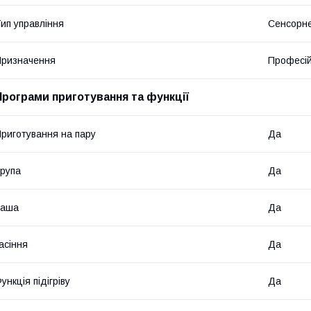
ип управління
Сенсорн
ризначення
Професі
Програми приготування та функції
риготування на пару
Да
рупа
Да
Каша
Да
асіння
Да
ункція підігріву
Да