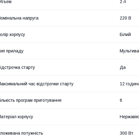
Объем
2 л
омінальна напруга
220 В
олір корпусу
Білий
ип приладу
Мультива
ідстрочка старту
Да
аксимальний час відстрочки старту
12 годин
ількість програм приготування
6
атеріал корпусу
Нержавію
поживана потужність
300 Вт