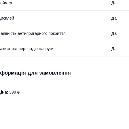
Таймер
Да
Дисплей
Да
аявність антипригарного покриття
Да
ахист від перепадів напруги
Да
нформація для замовлення
іна:
399 ₴