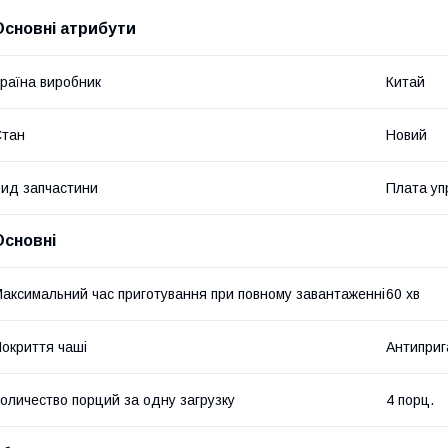
Основні атрибути
раїна виробник
Китай
Стан
Новий
ид запчастини
Плата уп
Основні
аксимальний час приготування при повному завантаженні
60 хв
окриття чаші
Антиприг
оличество порций за одну загрузку
4 порц.