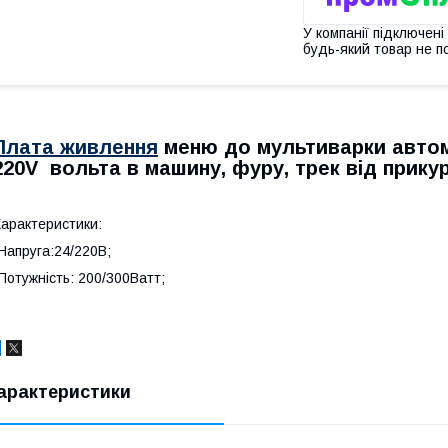
У компанії підключені
будь-який товар не п
Плата живлення
меню до мультиварки автомо
220V вольта в машину, фуру, трек від прик
арактеристики:
Напруга:24/220В;
Потужність: 200/300Ватт;
арактеристики