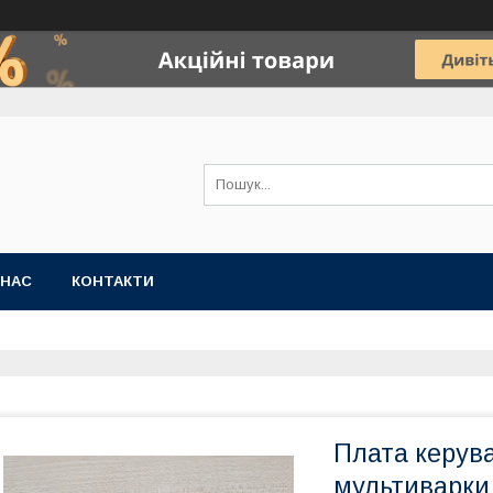
 НАС
КОНТАКТИ
Плата керув
мультиварки 