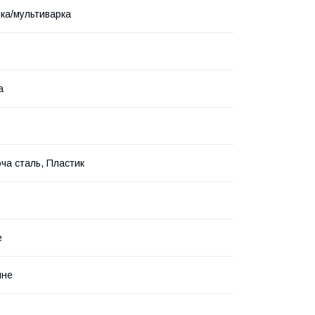
ка/мультиварка
а
ча сталь, Пластик
е
йне