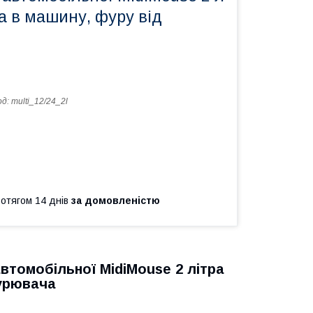
а в машину, фуру від
од:
multi_12/24_2l
ротягом 14 днів
за домовленістю
втомобільної MidiMouse 2 літра
курювача