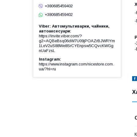
+380685459402
-
+380685459402
-
Viber: Автомультиварки, чайники,
автоаксесуари
https://invite.viber.com/?
Р
g2=AQBeBsq06dW7U09jPOAZrBJWRYm
-
1LeV2uS88We8SrCYEnpsw5CQvcKWGg
-
nUaFzsL
Instagram
https://www.instagram.com/nicestore.com.
ua/?hl=ru
Х
К