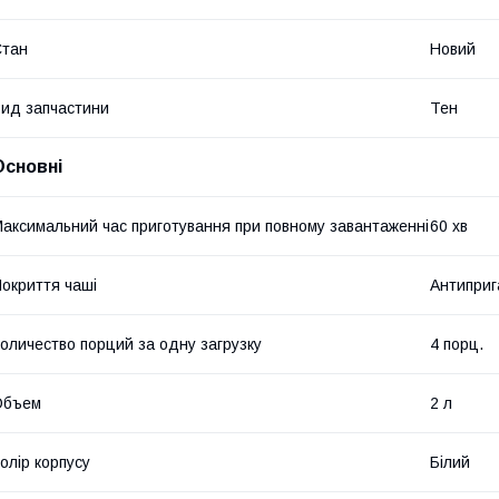
Стан
Новий
ид запчастини
Тен
Основні
аксимальний час приготування при повному завантаженні
60 хв
окриття чаші
Антиприг
оличество порций за одну загрузку
4 порц.
Объем
2 л
олір корпусу
Білий