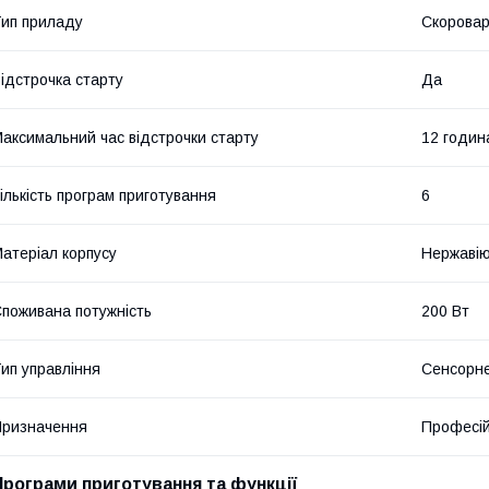
ип приладу
Скоровар
ідстрочка старту
Да
аксимальний час відстрочки старту
12 годин
ількість програм приготування
6
атеріал корпусу
Нержавію
поживана потужність
200 Вт
ип управління
Сенсорн
ризначення
Професі
Програми приготування та функції