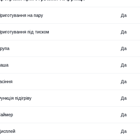
риготування на пару
Да
риготування під тиском
Да
рупа
Да
Каша
Да
асіння
Да
ункція підігріву
Да
Таймер
Да
Дисплей
Да