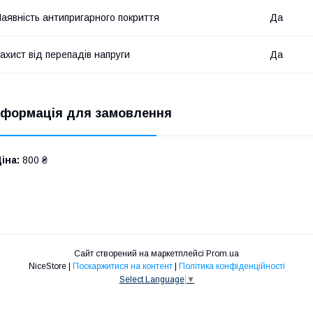
аявність антипригарного покриття
Да
ахист від перепадів напруги
Да
нформація для замовлення
іна:
800 ₴
Сайт створений на маркетплейсі
Prom.ua
NiceStore |
Поскаржитися на контент
|
Політика конфіденційності
Select Language
▼