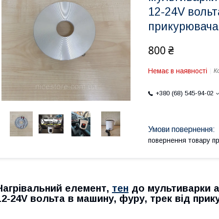
12-24V вольт
прикурювача
800 ₴
Немає в наявності
К
+380 (68) 545-94-02
повернення товару п
Нагрівальний елемент,
тен
до мультиварки а
12-24V вольта в машину, фуру, трек від при