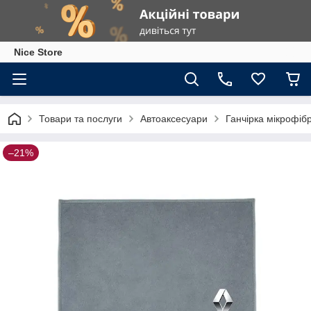
Nice Store
Товари та послуги
Автоаксесуари
Ганчірка мікрофіб
–21%