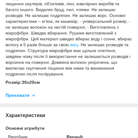
чищення окулярів, об'єктивів, лінз, ювелірних виробів та
багато іншого. Видаляє бруд, пил, плями. Не залишає
розводів. Не залишає подряпин. Не залишає ворс. Основні
характеристики – м'яка, як кашемір; - універсальний розмір; -
не залишає волокон на чистій поверхні; - Виготовлена з
мікрофібри. Швидке вбирання. Рушник виготовлений з
мікрофібри. Цей матеріал швидко вбирає воду і сохне, вбирає
вологу в 5 разів більше за свою
вагу
. Не залишає розводів та
подряпин. Структура мікрофібри має щільне плетіння,
завдяки чому після її використання не залишається розводів і
ворсинок на поверхні. Довжина волокон укорочена, що
виключає скупчення піщинок між ними та виникнення
подряпин після полірування.
Розмір:30х20см
Приховати
Характеристики
Основні атрибути
Виробник
Renault