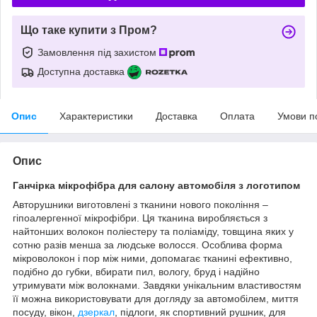
Що таке купити з Пром?
Замовлення під захистом
Доступна доставка
Опис
Характеристики
Доставка
Оплата
Умови п
Опис
Ганчірка мікрофібра для салону автомобіля з логотипом
Авторушники виготовлені з тканини нового покоління –
гіпоалергенної мікрофібри. Ця тканина виробляється з
найтонших волокон поліестеру та поліаміду, товщина яких у
сотню разів менша за людське волосся. Особлива форма
мікроволокон і пор між ними, допомагає тканині ефективно,
подібно до губки, вбирати пил, вологу, бруд і надійно
утримувати між волокнами. Завдяки унікальним властивостям
її можна використовувати для догляду за автомобілем, миття
посуду, вікон,
дзеркал
, підлоги, як спортивний рушник, для