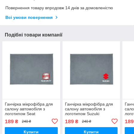
Повернення товару впродовж 14 днів за домовленістю
Всі умови повернення
Подібні товари компанії
Ганчірка мікрофібра для
Ганчірка мікрофібра для
Ганч
салону автомобіля з
салону автомобіля з
сало
логотипом Seat
логотипом Suzuki
лого
189
189
189
₴
₴
240 ₴
240 ₴
Купити
Купити