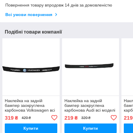
Повернення товару впродовж 14 днів за домовленістю
Всі умови повернення
Подібні товари компанії
Наклейка на задній
Наклейка на задній
Накл
бампер заокруглена
бампер заокруглена
бамп
карбонова Volkswagen всі
карбонова Audi всі моделі
карб
моделі та інші марки
та інші марки автомобілів
та і
319
219
219
₴
₴
420 ₴
320 ₴
автомобілів 100х10см
90х7см
90х
Купити
Купити