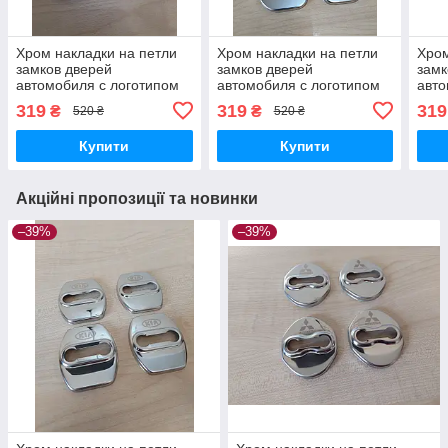
Хром накладки на петли
Хром накладки на петли
Хром
замков дверей
замков дверей
замк
автомобиля с логотипом
автомобиля с логотипом
авто
Peugeot
Renault style2
Hyun
319
319
319
₴
₴
520 ₴
520 ₴
Купити
Купити
Акційні пропозиції та новинки
–39%
–39%