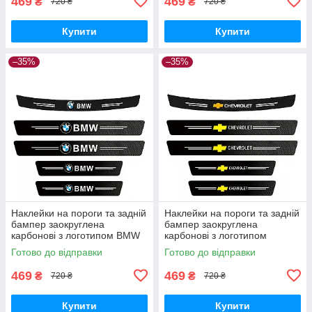
469
469
₴
₴
720 ₴
720 ₴
Купити
Купити
–35%
–35%
Наклейки на пороги та задній
Наклейки на пороги та задній
бампер заокруглена
бампер заокруглена
карбонові з логотипом BMW
карбонові з логотипом
всі моделі та інші марки
Chevrolet всі моделі та інші
Готово до відправки
Готово до відправки
автомобілів
марки автомобілів
469
469
₴
₴
720 ₴
720 ₴
Купити
Купити