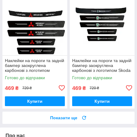
Наклейки на пороги та задній
Наклейки на пороги та задній
бампер заокруглена
бампер заокруглена
карбонові з логотипом
карбонові з логотипом Skoda
Mitsubishi всі моделі та інші
всі моделі та інші марки
Готово до відправки
Готово до відправки
марки автомобілів
автомобілів
469
469
₴
₴
720 ₴
720 ₴
Купити
Купити
Показати ще
Про нас