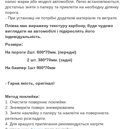
напис марки або моделі автомобіля. Легко встановлюються,
достатньо зняти з паперу та приклеїти на необхідну ділянку
порога.
- При установці не потрібні додаткові матеріали та витрати.
Плівка має виражену текстуру карбону, буде чудово
виглядати на автомобілі і підкреслять його
індивідуальність.
Розміри:
На пороги 2шт. 600*70мм. (передні)
2 шт. 380*70мм. (задні)
На бампер 1шт 900*70мм
- Гарна якість, оригінал!
Метод поклейки:
1. Очистити поверхню поклейки.
2. Знежирити поверх знежирювачем.
3. Зняти наклейку з паперу та наклеїти на поверхнюта
ретельно розгладити.
4. Для кращого прилягання рекомендується нагріти