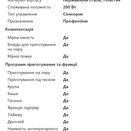
Споживана потужність
200 Вт
Тип управління
Сенсорне
Призначення
Професійне
Комплектація
Мірна ємність
Да
Блюдо для приготування
Да
на пару
Мірна ложка
Да
Програми приготування та функції
Приготування на пару
Да
Приготування під тиском
Да
Крупа
Да
Каша
Да
Гасіння
Да
Функція підігріву
Да
Таймер
Да
Дисплей
Да
Наявність антипригарного
Да