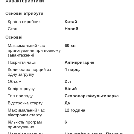
Характеристики
Основні атрибути
Країна виробник
Китай
Стан
Новий
Основні
Максимальний час
60 хв
приготування при повному
завантаженні
Покриття чаші
Антипригарне
Количество порций за
4 порц.
одну загрузку
Объем
2 л
Колір корпусу
Білий
Тип приладу
Скороварка/мультиварка
Відстрочка старту
Да
Максимальний час
12 година
відстрочки старту
Кількість програм
6
приготування
Матеріал корпусу
Нержавіюча сталь, Пластик