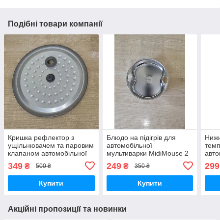
Подібні товари компанії
Кришка рефлектор з
Блюдо на підігрів для
Нижн
ущільнювачем та паровим
автомобільної
темп
клапаном автомобільної
мультиварки MidiMouse 2
авто
мультиварки DMWD 2л 12-
л 12-24, 12-220, 24-220
муль
349
249
299
₴
₴
500 ₴
350 ₴
24-220 вольт 10 А для
вольт
л 12
прикурювача
Купити
Купити
Акційні пропозиції та новинки