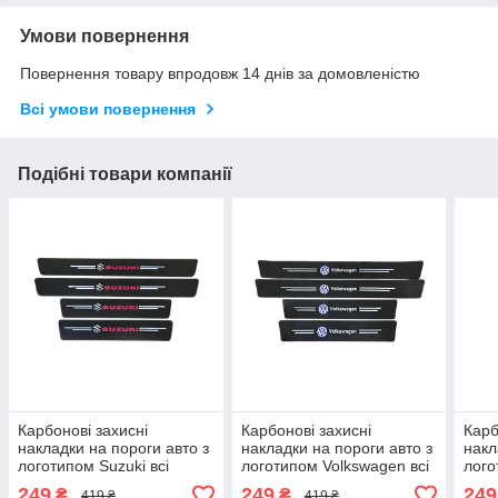
Умови повернення
Повернення товару впродовж 14 днів за домовленістю
Всі умови повернення
Подібні товари компанії
Карбонові захисні
Карбонові захисні
Карб
накладки на пороги авто з
накладки на пороги авто з
накл
логотипом Suzuki всі
логотипом Volkswagen всі
лого
моделі та інші марки
моделі та інші марки
моде
249
249
249
₴
₴
419 ₴
419 ₴