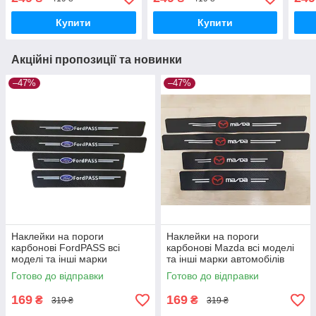
автомобілів style2
автомобілів style2
авто
Купити
Купити
Акційні пропозиції та новинки
–47%
–47%
Наклейки на пороги
Наклейки на пороги
карбонові FordPASS всі
карбонові Mazda всі моделі
моделі та інші марки
та інші марки автомобілів
автомобілів
style1
Готово до відправки
Готово до відправки
169
169
₴
₴
319 ₴
319 ₴