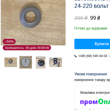
24-220 вольт
99 ₴
200 ₴
Готово до відправки
–50%
Купити
Залишилось
0
0
днів
0
0
0
0
0
0
+380 (68) 545-94-02
повернення товару п