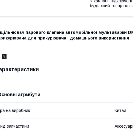
У компанії підключені
будь-який товар не п
Ущільнювач парового клапана автомобільної мультиварки DM
прикурювача для прикурювача і домашнього використання
арактеристики
Основні атрибути
раїна виробник
Китай
ид запчастини
Аксесуар