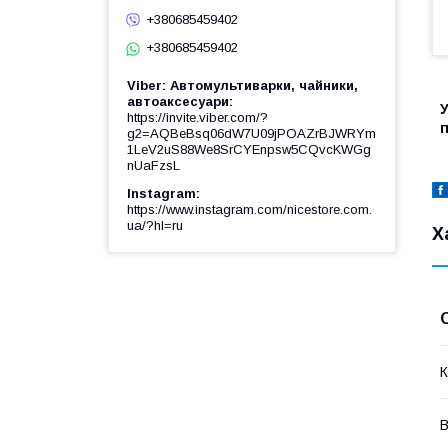
+380685459402
+380685459402
Viber: Автомультиварки, чайники,
автоаксесуари
https://invite.viber.com/?
g2=AQBeBsq06dW7U09jPOAZrBJWRYm
1LeV2uS88We8SrCYEnpsw5CQvcKWGg
nUaFzsL
Instagram
https://www.instagram.com/nicestore.com.
ua/?hl=ru
Х
К
В