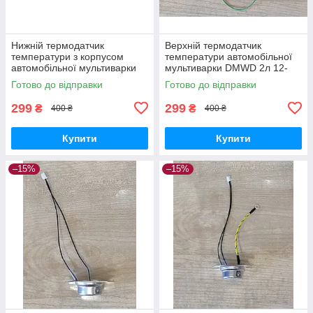
Нижній термодатчик
Верхній термодатчик
температури з корпусом
температури автомобільної
автомобільної мультиварки
мультиварки DMWD 2л 12-
DMWD 2л, 3л 24, 12-24, 12-
24-220 вольт 10 А для
Готово до відправки
Готово до відправки
24-220 вольт для
прикурювача і домашнього
прикурювача
використання
299
299
₴
₴
400 ₴
400 ₴
Купити
Купити
–15%
–15%