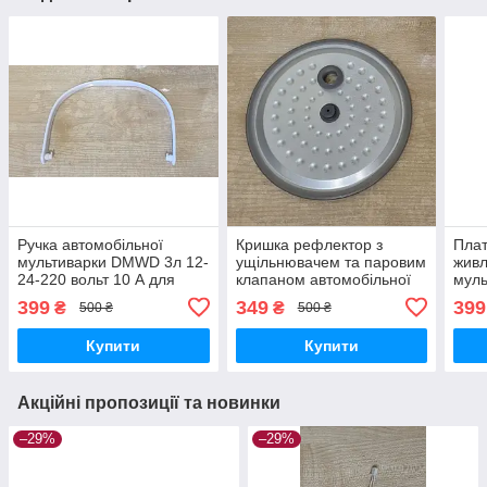
Ручка автомобільної
Кришка рефлектор з
Плат
мультиварки DMWD 3л 12-
ущільнювачем та паровим
жив
24-220 вольт 10 А для
клапаном автомобільної
муль
прикурювача та
мультиварки DMWD 2л 12-
авто
399
349
399
₴
₴
500 ₴
500 ₴
домашнього використання
24-220 вольт 10 А для
2 л 
прикурювача
маши
Купити
Купити
при
Акційні пропозиції та новинки
–29%
–29%