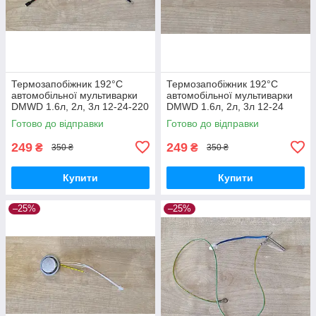
Термозапобіжник 192°C
Термозапобіжник 192°C
автомобільної мультиварки
автомобільної мультиварки
DMWD 1.6л, 2л, 3л 12-24-220
DMWD 1.6л, 2л, 3л 12-24
вольт 10 А для прикурювача і
вольт 10 А для прикурювача
Готово до відправки
Готово до відправки
домашнього використання
249
249
₴
₴
350 ₴
350 ₴
Купити
Купити
–25%
–25%