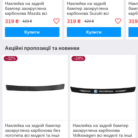
Наклейка на задній
Наклейка на задній
Накл
бампер заокруглена
бампер заокруглена
бамп
карбонова Mazda всі
карбонова Suzuki всі
карб
моделі та інші марки
моделі та інші марки
моде
319
319
319
₴
₴
420 ₴
420 ₴
автомобілів 100х10см
автомобілів 100х10см
авто
Купити
Купити
Акційні пропозиції та новинки
–32%
–24%
Наклейка на задній бампер
Наклейка на задній бампер
заокруглена карбонова без
заокруглена карбонова
логотипа всі моделі та інші
Volkswagen всі моделі та інші