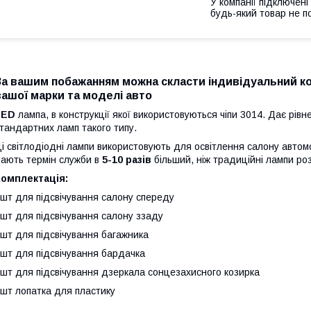
У компанії підключені
будь-який товар не п
За вашим побажанням можна скласти індивідуальний 
вашої марки та моделі авто
LED
лампа, в конструкції якої використовуються чіпи 3014. Дає рівн
тандартних ламп такого типу.
і світлодіодні лампи використовують для освітлення салону автомо
ають термін служби в
5-10 разів
більший, ніж традиційні лампи р
Комплектація:
шт для підсвічування салону спереду
шт для підсвічування салону ззаду
шт для підсвічування багажника
шт для підсвічування бардачка
шт для підсвічування дзеркала сонцезахисного козирка
шт лопатка для пластику