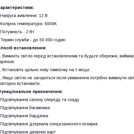
Характеристики:
 Напруга живлення: 12 В
 Колірна температура: 6000K
 Потужність - 2 Вт
 Термін служби - до 50 000 годин
Спосіб встановлення:
.
Вимкніть світло перед встановленням та будьте обережні, вийма
арячою.
.
Встановіть щільно нову лампочку на її місце.
.
Якщо світло не загориться після увімкнення потрібно вимкнути сві
овторно встановити.
Функціональне призначення:
 Підсвічування салону спереду та ззаду
 Підсвічування багажника.
 Підсвічування бардачка
 Підсвічування дзеркала сонцезахисного козирка
 Підсвічування дверних карт