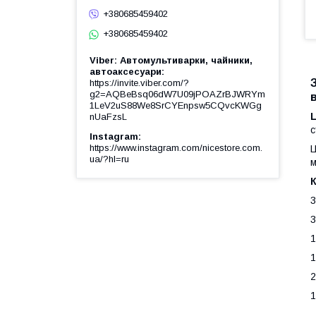
+380685459402
+380685459402
Viber: Автомультиварки, чайники,
автоаксесуари
https://invite.viber.com/?
g2=AQBeBsq06dW7U09jPOAZrBJWRYm
1LeV2uS88We8SrCYEnpsw5CQvcKWGg
nUaFzsL
с
Instagram
https://www.instagram.com/nicestore.com.
Ц
ua/?hl=ru
м
3
3
1
1
2
1