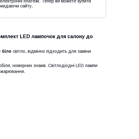
 електронні платежі. Тепер ви можете купити
окидаючи сайту.
комплект
LED
лампочок для салону до
е
біле
світло, відмінно підходить для заміни
біля, номерних знаків. Світлодіодні LED лампи
озжарювання.